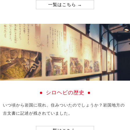
一覧はこちら
2026.01.19
【重要】岩国シロヘビの館 臨時休館のお知らせ
2025.05.23
【巳年企画第２弾】「シロヘビ重ね捺しスタンプラリ
ー」（終了致しました）
2025.04.26
第８回「かわいいシロヘビ作品展」開催
2025.02.27
【巳年企画第１弾】「全国のヘビスポット展」開催中
シロヘビの歴史
2025.02.06
いつ頃から岩国に現れ、住みついたのでしょうか？岩国地方の
今年も「ラブちゃん（9代目）」がやってきました！
古文書に記述が残されていました。
2025.02.01
【重要】岩国シロヘビの館 臨時休館のお知らせ